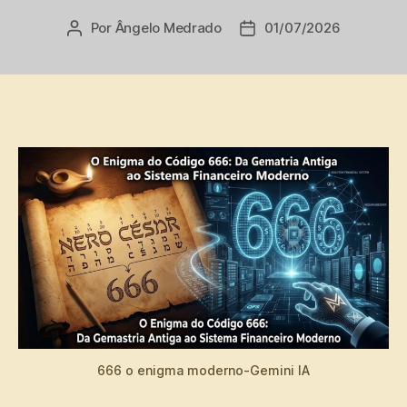
Por
Ângelo Medrado
01/07/2026
Autor
Data
do
de
post
publicação
666 o enigma moderno-Gemini IA