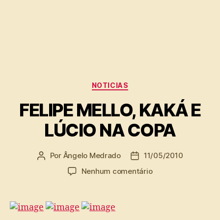
Categorias
NOTICIAS
FELIPE MELLO, KAKÁ E
LÚCIO NA COPA
Por
Ângelo Medrado
11/05/2010
Autor
Data
do
de
em
Nenhum comentário
post
publicação
FELIPE
MELLO,
KAKÁ
E