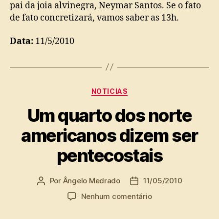
pai da joia alvinegra, Neymar Santos. Se o fato
de fato concretizará, vamos saber as 13h.
Data:
11/5/2010
Categorias
NOTICIAS
Um quarto dos norte
americanos dizem ser
pentecostais
Por
Ângelo Medrado
11/05/2010
Autor
Data
do
de
em
Nenhum comentário
post
publicação
Um
quarto