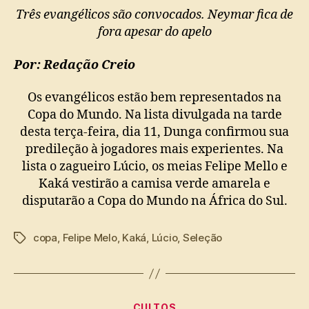
LÚCIO
Três evangélicos são convocados. Neymar fica de
NA
fora apesar do apelo
COPA
Por: Redação Creio
Os evangélicos estão bem representados na
Copa do Mundo. Na lista divulgada na tarde
desta terça-feira, dia 11, Dunga confirmou sua
predileção à jogadores mais experientes. Na
lista o zagueiro Lúcio, os meias Felipe Mello e
Kaká vestirão a camisa verde amarela e
disputarão a Copa do Mundo na África do Sul.
copa
,
Felipe Melo
,
Kaká
,
Lúcio
,
Seleção
Tags
Categorias
CULTOS