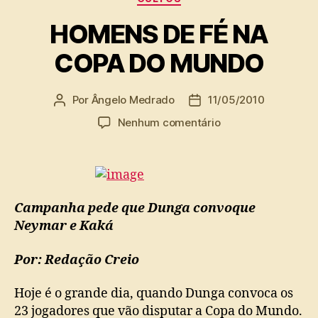
HOMENS DE FÉ NA
COPA DO MUNDO
Por
Ângelo Medrado
11/05/2010
Autor
Data
do
de
em
Nenhum comentário
post
publicação
HOMENS
DE
FÉ
NA
COPA
Campanha pede que Dunga convoque
DO
Neymar e Kaká
MUNDO
Por: Redação Creio
Hoje é o grande dia, quando Dunga convoca os
23 jogadores que vão disputar a Copa do Mundo.