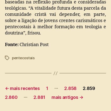
baseadas na reflexão profunda e consideradas
teológicas. “A vitalidade futura desta parcela da
comunidade cristã vai depender, em parte,
sobre a ligação de jovens crentes carismáticos e
pentecostais à melhor formação em teologia e
doutrina”, frisou.
Fonte:
Christian Post
pentecostais
Tags
Paginação
…
←
mais recentes
1
2.858
2.859
de
…
2.860
2.881
mais antigos
→
posts