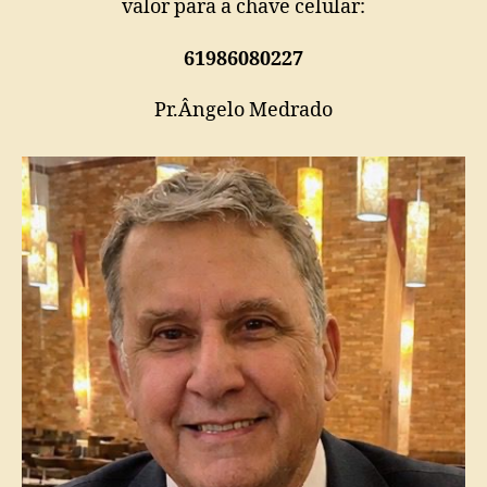
valor para a chave celular:
61986080227
Pr.Ângelo Medrado