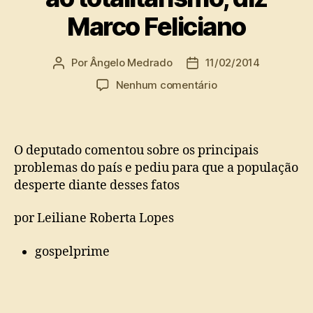
Marco Feliciano
Por
Ângelo Medrado
11/02/2014
Autor
Data
do
de
em
Nenhum comentário
post
publicação
A
esquerda
quer
implantar
O deputado comentou sobre os principais
o
problemas do país e pediu para que a população
caos
desperte diante desses fatos
rumo
ao
por Leiliane Roberta Lopes
totalitarismo,
diz
gospelprime
Marco
Feliciano