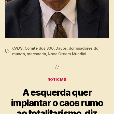
CAOS
,
Comitê dos 300
,
Davos
,
dominadores do
Tags
mundo
,
maçonaria
,
Nova Ordem Mundial
Categorias
NOTICIAS
A esquerda quer
implantar o caos rumo
ao totalitarismo, diz