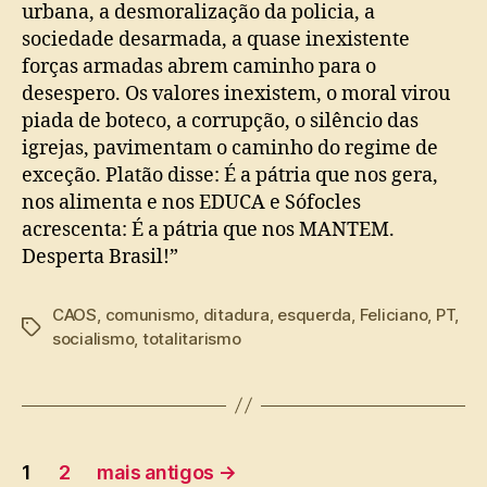
urbana, a desmoralização da policia, a
sociedade desarmada, a quase inexistente
forças armadas abrem caminho para o
desespero. Os valores inexistem, o moral virou
piada de boteco, a corrupção, o silêncio das
igrejas, pavimentam o caminho do regime de
exceção. Platão disse: É a pátria que nos gera,
nos alimenta e nos EDUCA e Sófocles
acrescenta: É a pátria que nos MANTEM.
Desperta Brasil!”
CAOS
,
comunismo
,
ditadura
,
esquerda
,
Feliciano
,
PT
,
Tags
socialismo
,
totalitarismo
Paginação
1
2
mais antigos
→