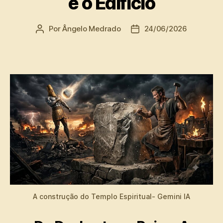
e o Edifício
Por
Ângelo Medrado
24/06/2026
Autor
Data
do
de
post
publicação
A construção do Templo Espiritual- Gemini IA