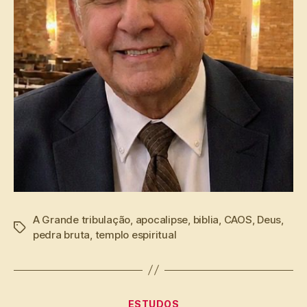
A Grande tribulação
,
apocalipse
,
biblia
,
CAOS
,
Deus
,
Tags
pedra bruta
,
templo espiritual
Categorias
ESTUDOS