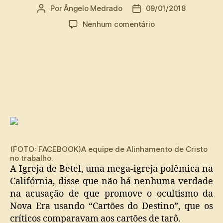
Por
Ângelo Medrado
09/01/2018
Autor
Data
do
de
em
Nenhum comentário
post
publicação
Igreja
de
Bethel
responde
sobre
as
cartas
do
“tarot”
(FOTO: FACEBOOK)
A equipe de Alinhamento de Cristo
no trabalho.
A Igreja de Betel, uma mega-igreja polêmica na
Califórnia, disse que não há nenhuma verdade
na acusação de que promove o ocultismo da
Nova Era usando “Cartões do Destino”, que os
críticos comparavam aos cartões de tarô.