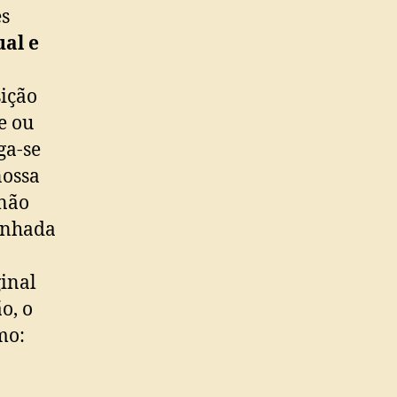
es
ual e
sição
e ou
ga-se
nossa
 não
inhada
ginal
o, o
mo: