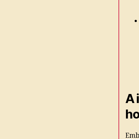
A 
ho
Embo