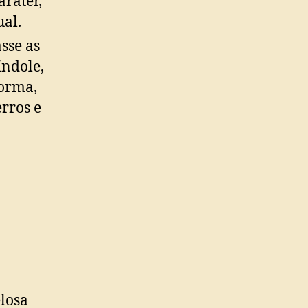
aráter,
ual.
sse as
ndole,
forma,
rros e
e
elosa