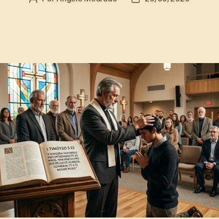
do
de
post
publicação