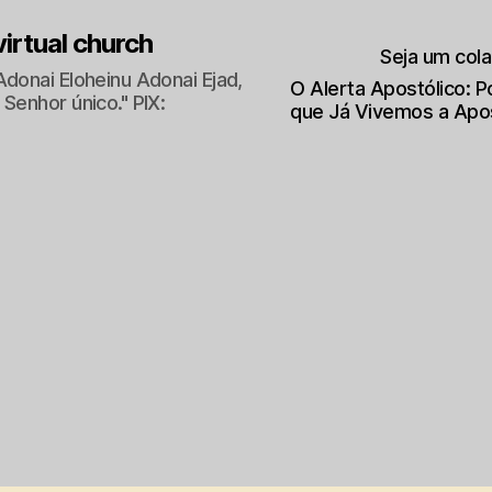
 virtual church
Seja um col
Adonai Eloheinu Adonai Ejad,
O Alerta Apostólico: 
Senhor único." PIX:
que Já Vivemos a Apo