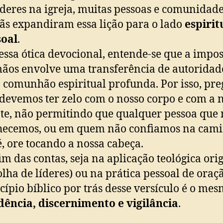
íderes na igreja, muitas pessoas e comunidad
tãs expandiram essa lição para o lado
espirit
soal
.
essa ótica devocional, entende-se que a impo
ãos envolve uma transferência de autoridad
comunhão espiritual profunda. Por isso, pre
devemos ter zelo com o nosso corpo e com a 
e, não permitindo que qualquer pessoa que
hecemos, ou em quem não confiamos na cam
é, ore tocando a nossa cabeça.
im das contas, seja na aplicação teológica ori
olha de líderes) ou na prática pessoal de oraçã
cípio bíblico por trás desse versículo é o mes
ência, discernimento e vigilância
.