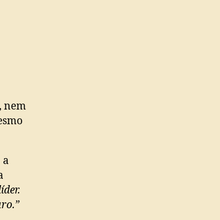
, nem
mesmo
 a
a
íder.
ro.”