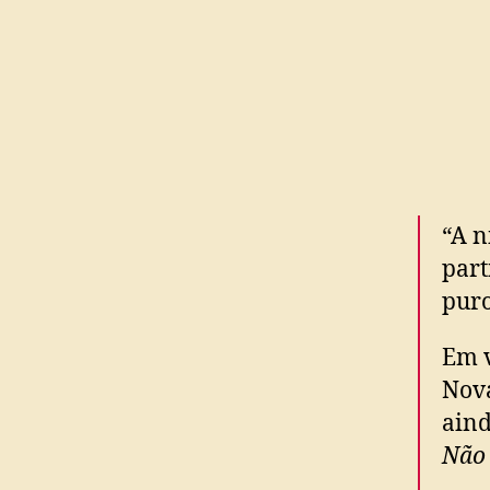
“A 
part
puro
Em v
Nova
aind
Não 