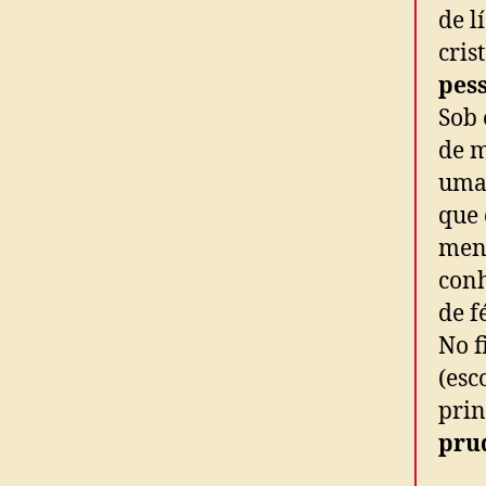
de l
cris
pes
Sob 
de m
uma 
que 
ment
con
de f
No f
(esc
prin
prud