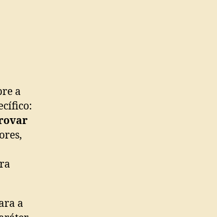
re a
cífico:
provar
ores,
era
ara a