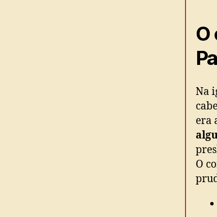
O 
Pa
Na i
cabe
era 
alg
pres
O co
prud