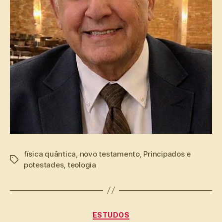
física quântica
,
novo testamento
,
Principados e
Tags
potestades
,
teologia
Categorias
ESTUDOS