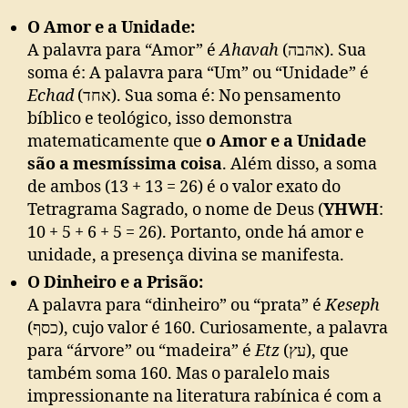
O Amor e a Unidade:
A palavra para “Amor” é
Ahavah
(אהבה). Sua
soma é: A palavra para “Um” ou “Unidade” é
Echad
(אחד). Sua soma é: No pensamento
bíblico e teológico, isso demonstra
matematicamente que
o Amor e a Unidade
são a mesmíssima coisa
. Além disso, a soma
de ambos (13 + 13 = 26) é o valor exato do
Tetragrama Sagrado, o nome de Deus (
YHWH
:
10 + 5 + 6 + 5 = 26). Portanto, onde há amor e
unidade, a presença divina se manifesta.
O Dinheiro e a Prisão:
A palavra para “dinheiro” ou “prata” é
Keseph
(כסף), cujo valor é 160. Curiosamente, a palavra
para “árvore” ou “madeira” é
Etz
(עץ), que
também soma 160. Mas o paralelo mais
impressionante na literatura rabínica é com a