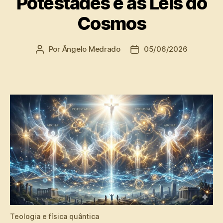
Potestades e as Leis do
Cosmos
Por
Ângelo Medrado
05/06/2026
Autor
Data
do
de
post
publicação
Teologia e física quântica