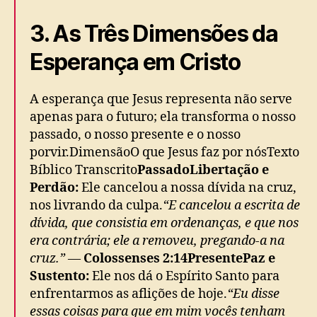
3. As Três Dimensões da
Esperança em Cristo
A esperança que Jesus representa não serve
apenas para o futuro; ela transforma o nosso
passado, o nosso presente e o nosso
porvir.DimensãoO que Jesus faz por nósTexto
Bíblico Transcrito
Passado
Libertação e
Perdão:
Ele cancelou a nossa dívida na cruz,
nos livrando da culpa.
“E cancelou a escrita de
dívida, que consistia em ordenanças, e que nos
era contrária; ele a removeu, pregando-a na
cruz.”
—
Colossenses 2:14
Presente
Paz e
Sustento:
Ele nos dá o Espírito Santo para
enfrentarmos as aflições de hoje.
“Eu disse
essas coisas para que em mim vocês tenham