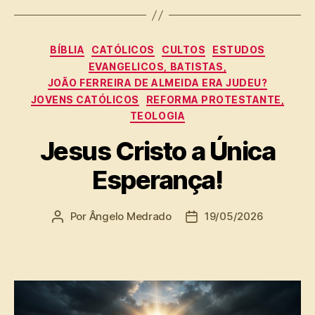
Categorias
BÍBLIA
CATÓLICOS
CULTOS
ESTUDOS
EVANGELICOS, BATISTAS,
JOÃO FERREIRA DE ALMEIDA ERA JUDEU?
JOVENS CATÓLICOS
REFORMA PROTESTANTE,
TEOLOGIA
Jesus Cristo a Única
Esperança!
Por
Ângelo Medrado
19/05/2026
Autor
Data
do
de
post
publicação