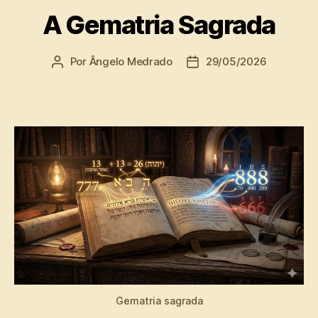
A Gematria Sagrada
Por
Ângelo Medrado
29/05/2026
Autor
Data
do
de
post
publicação
Gematria sagrada