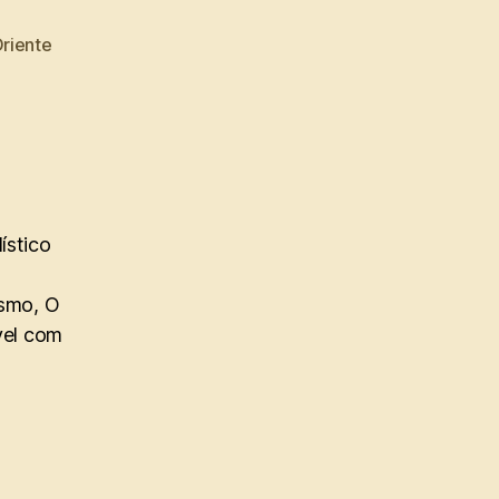
riente
ístico
ismo, O
vel com