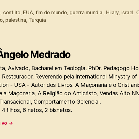
a
,
conflito
,
EUA
,
fim do mundo
,
guerra mundial
,
Hilary
,
israel
,
O
o
,
palestina
,
Turquia
Ângelo Medrado
sta, Avivado, Bacharel em Teologia, PhDr. Pedagogo Hol
 Restaurador, Reverendo pela International Minystry of
ion - USA - Autor dos Livros: A Maçonaria e o Cristian
e a Maçonaria, A Religião do Anticristo, Vendas Alto Ní
 Transacional, Comportamento Gerencial.
4 filhos, 6 netos, 2 bisnetos.
uivo
→