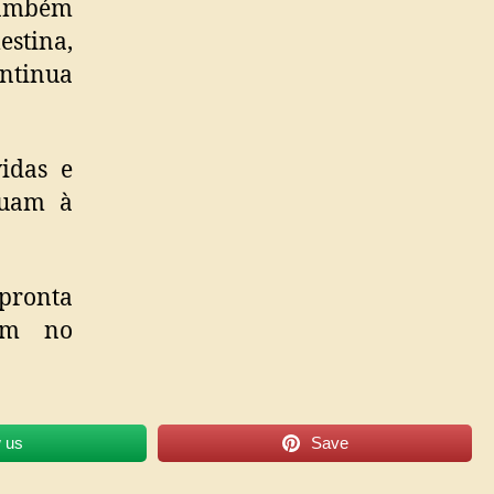
 também
stina,
ntinua
idas e
nuam à
pronta
vam no
w us
Save