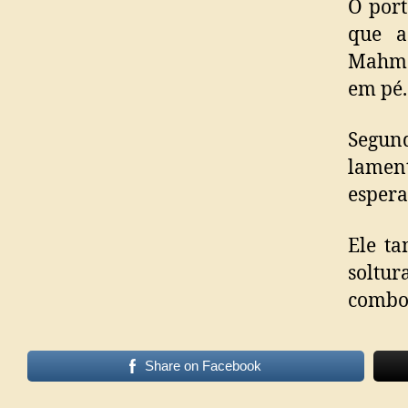
O port
que a
Mahmo
em pé.
Segun
lamen
espera
Ele t
soltu
comboi
Share on Facebook