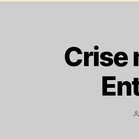
Crise 
Ent
A
p