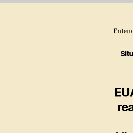
Entend
Situ
EUA
re