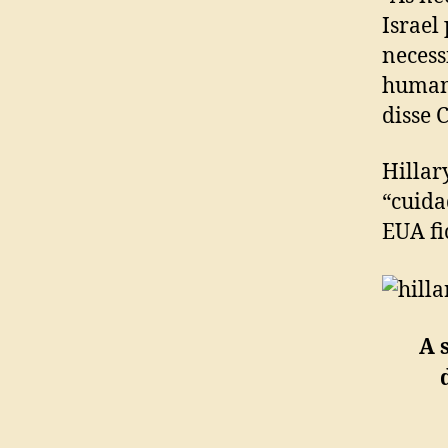
Israel
necess
humani
disse 
Hillar
“cuida
EUA fi
A 