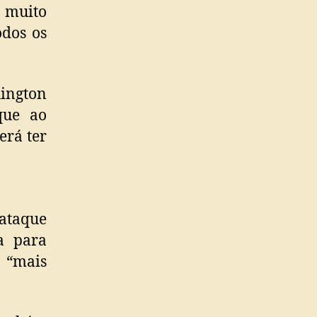
é muito
odos os
ington
que ao
erá ter
ataque
a para
 “mais