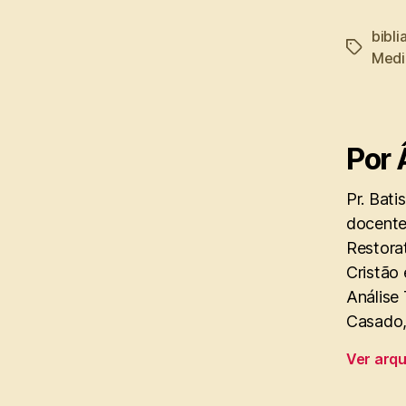
bibli
Tags
Medi
Por 
Pr. Bati
docente
Restorat
Cristão 
Análise
Casado, 
Ver arq