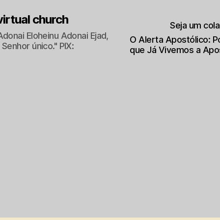
 virtual church
Seja um col
Adonai Eloheinu Adonai Ejad,
O Alerta Apostólico: 
Senhor único." PIX:
que Já Vivemos a Apo