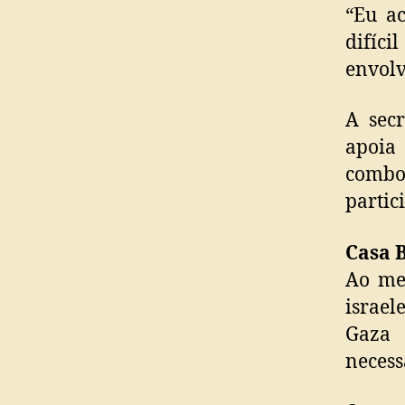
“Eu ac
difíci
envolvi
A sec
apoia
comboi
partic
Casa 
Ao me
israe
Gaza 
necess