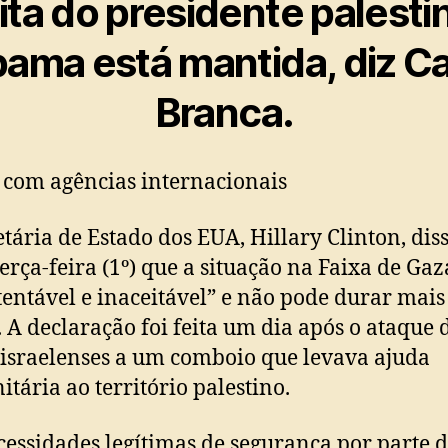
ita do presidente palesti
ama está mantida, diz C
Branca.
 com agências internacionais
etária de Estado dos EUA, Hillary Clinton, dis
terça-feira (1º) que a situação na Faixa de Gaz
tentável e inaceitável” e não pode durar mais
 A declaração foi feita um dia após o ataque 
 israelenses a um comboio que levava ajuda
tária ao território palestino.
cessidades legítimas de segurança por parte 