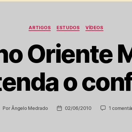
Categorias
ARTIGOS
ESTUDOS
VÍDEOS
no Oriente 
enda o conf
Por
Ângelo Medrado
02/06/2010
1 comentá
utor
Data
do
de
ost
publicação