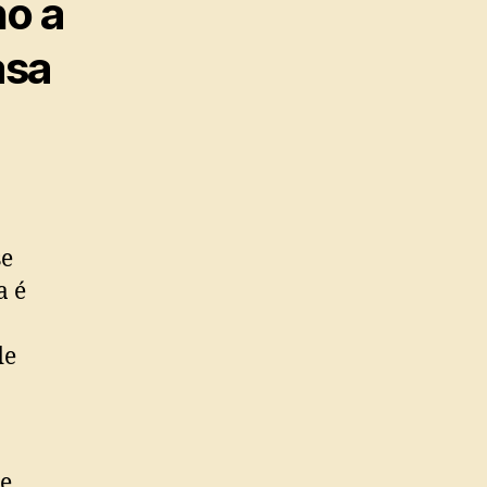
no a
asa
se
a é
de
de