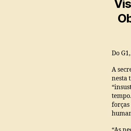
Vis
Ob
Do G1,
A secr
nesta 
“insus
tempo.
forças
humani
“As ne