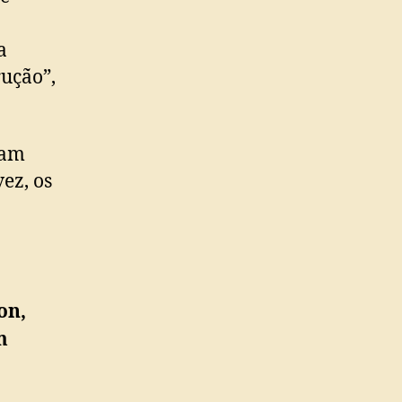
a
rução”,
jam
ez, os
on,
m