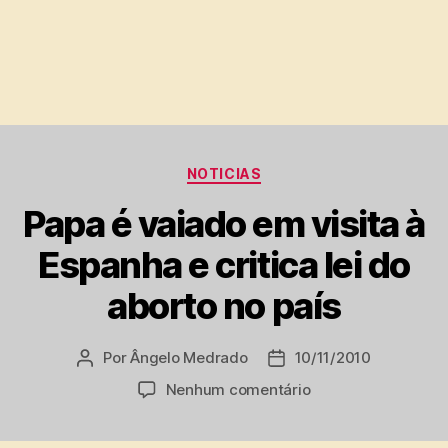
Categorias
NOTICIAS
Papa é vaiado em visita à
Espanha e critica lei do
aborto no país
Por
Ângelo Medrado
10/11/2010
Autor
Data
do
de
em
Nenhum comentário
post
publicação
Papa
é