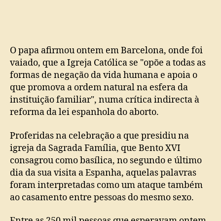
vaiado
em
visita
à
Espanha
O papa afirmou ontem em Barcelona, onde foi
e
vaiado, que a Igreja Católica se "opõe a todas as
critica
formas de negação da vida humana e apoia o
lei
que promova a ordem natural na esfera da
do
instituição familiar", numa crítica indirecta à
aborto
reforma da lei espanhola do aborto.
no
país
Proferidas na celebração a que presidiu na
igreja da Sagrada Família, que Bento XVI
consagrou como basílica, no segundo e último
dia da sua visita a Espanha, aquelas palavras
foram interpretadas como um ataque também
ao casamento entre pessoas do mesmo sexo.
Entre as 250 mil pessoas que esperavam ontem