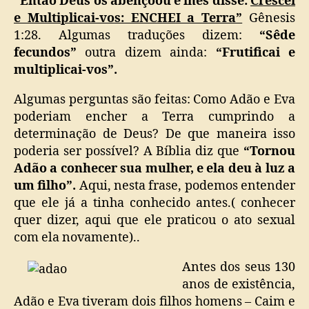
“Então Deus os abençoou e lhes disse:
Crescei
e Multiplicai-vos: ENCHEI a Terra”
Gênesis
1:28. Algumas traduções dizem:
“Sêde
fecundos”
outra dizem ainda:
“Frutificai e
multiplicai-vos”.
Algumas perguntas são feitas: Como Adão e Eva
poderiam encher a Terra cumprindo a
determinação de Deus? De que maneira isso
poderia ser possível? A Bíblia diz que
“Tornou
Adão a conhecer sua mulher, e ela deu à luz a
um filho”.
Aqui, nesta frase, podemos entender
que ele já a tinha conhecido antes.( conhecer
quer dizer, aqui que ele praticou o ato sexual
com ela novamente)..
Antes dos seus 130
anos de existência,
Adão e Eva tiveram dois filhos homens – Caim e