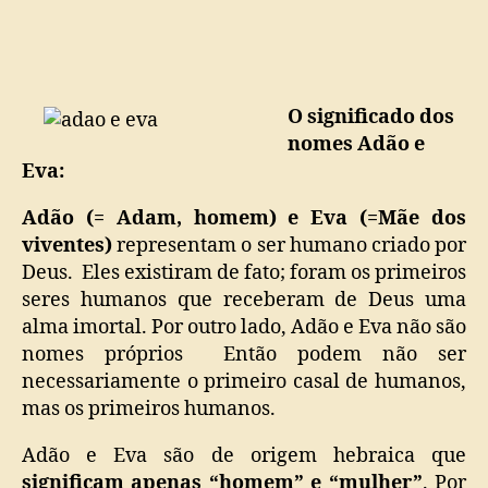
Eva,
o
princípio
da
“Raça
O significado dos
Humana”
nomes Adão e
Eva:
Adão (= Adam, homem) e Eva (=Mãe dos
viventes)
representam o ser humano criado por
Deus. Eles existiram de fato; foram os primeiros
seres humanos que receberam de Deus uma
alma imortal. Por outro lado, Adão e Eva não são
nomes próprios Então podem não ser
necessariamente o primeiro casal de humanos,
mas os primeiros humanos.
Adão e Eva são de origem hebraica que
significam apenas “homem” e “mulher”
. Por