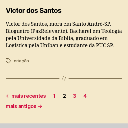
Victor dos Santos
Victor dos Santos, mora em Santo André-SP.
Blogueiro (PazRelevante). Bacharel em Teologia
pela Universidade da Bíblia, graduado em
Logística pela Uniban e estudante da PUC SP.
criação
Tags
Paginação
←
mais recentes
1
2
3
4
de
mais antigos
→
posts