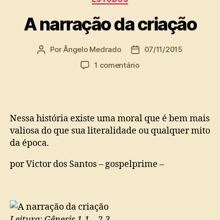
A narração da criação
Por
Ângelo Medrado
07/11/2015
Autor
Data
do
de
em
1 comentário
post
publicação
A
narração
da
criação
Nessa história existe uma moral que é bem mais
valiosa do que sua literalidade ou qualquer mito
da época.
por Victor dos Santos – gospelprime –
Leitura: Gênesis 1.1 – 2.3