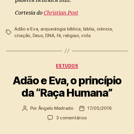
palavra hebraica min.”
Cortesia do
Christian Post
Adão e Eva
,
arqueologia bíblica
,
biblia
,
ciëncia
,
Tags
criação
,
Deus
,
DNA
,
fé
,
religiao
,
vida
Categorias
ESTUDOS
Adão e Eva, o princípio
da “Raça Humana”
Por
Ângelo Medrado
17/05/2016
Autor
Data
do
de
em
3 comentários
post
publicação
Adão
e