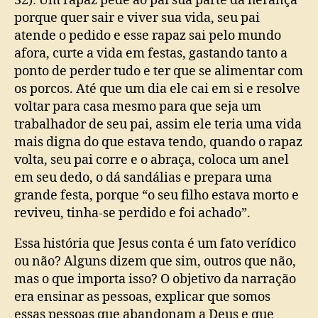
32): Um rapaz pede ao pai sua parte da herança
porque quer sair e viver sua vida, seu pai
atende o pedido e esse rapaz sai pelo mundo
afora, curte a vida em festas, gastando tanto a
ponto de perder tudo e ter que se alimentar com
os porcos. Até que um dia ele cai em si e resolve
voltar para casa mesmo para que seja um
trabalhador de seu pai, assim ele teria uma vida
mais digna do que estava tendo, quando o rapaz
volta, seu pai corre e o abraça, coloca um anel
em seu dedo, o dá sandálias e prepara uma
grande festa, porque “o seu filho estava morto e
reviveu, tinha-se perdido e foi achado”.
Essa história que Jesus conta é um fato verídico
ou não? Alguns dizem que sim, outros que não,
mas o que importa isso? O objetivo da narração
era ensinar as pessoas, explicar que somos
essas pessoas que abandonam a Deus e que