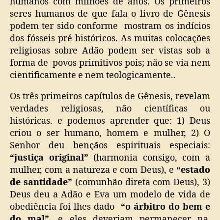
humanos com milhões de anos. Os primeiros
seres humanos de que fala o livro de Gênesis
podem ter sido conforme mostram os indícios
dos fósseis pré-históricos. As muitas colocações
religiosas sobre Adão podem ser vistas sob a
forma de povos primitivos pois; não se via nem
cientificamente e nem teologicamente..
Os três primeiros capítulos de Gênesis, revelam
verdades religiosas, não científicas ou
históricas. e podemos aprender que: 1) Deus
criou o ser humano, homem e mulher, 2) O
Senhor deu bençãos espirituais especiais:
“justiça original”
(harmonia consigo, com a
mulher, com a natureza e com Deus), e
“estado
de santidade”
(comunhão direta com Deus), 3)
Deus deu a Adão e Eva um modelo de vida de
obediência foi lhes dado
“o árbitro do bem e
do mal”,
e eles deveriam permanecer na