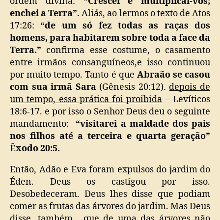
ordem divina:
“Crescei e multiplicai-vos;
enchei a Terra”.
Aliás, ao lermos o texto de Atos
17:26:
“de um só fez todas as raças dos
homens, para habitarem sobre toda a face da
Terra.”
confirma esse costume, o casamento
entre irmãos consanguíneos,e isso continuou
por muito tempo. Tanto é que
Abraão se casou
com sua irmã Sara
(Gênesis 20:12).
depois de
um tempo, essa prática foi proibida
– Levíticos
18:6-17. e por isso o Senhor Deus deu o seguinte
mandamento:
“visitarei a maldade dos pais
nos filhos até a terceira e quarta geração”
Êxodo 20:5.
Então, Adão e Eva foram expulsos do jardim do
Éden. Deus os castigou por isso.
Desobedeceram. Deus lhes disse que podiam
comer as frutas das árvores do jardim. Mas Deus
disse, também, que de uma das árvores não