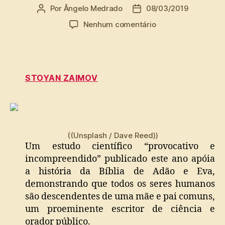
Por
Ângelo Medrado
08/03/2019
Autor
Data
do
de
em
Nenhum comentário
post
publicação
Estudo
científico
apóia
o
STOYAN ZAIMOV
relato
bíblico
de
Adão
e
Eva
((Unsplash / Dave Reed))
Um estudo científico “provocativo e
incompreendido” publicado este ano apóia
a história da Bíblia de Adão e Eva,
demonstrando que todos os seres humanos
são descendentes de uma mãe e pai comuns,
um proeminente escritor de ciência e
orador público.