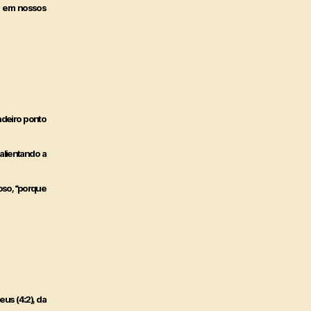
ta em nossos
adeiro ponto
alientando a
goso, “porque
eus (4:2), da