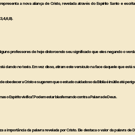
” representa a nova aliança de Cristo, revelada através do Espírito Santo e escri
3,4,6,8).
r alguns professores de hoje distorcendo seu significado que eles negando o verd
stá dando no texto. Em vez disso, atiram este versículo na face daquele que está s
de obedecer a Cristo e sugerem que o estudo cuidadoso da Bíblia é inútil e até peri
, mas o Espírito vivifica”. Podem estar blasfemando contra a Palavra de Deus.
za a importância da palavra revelada por Cristo. Ele destaca o valor da palavra de D