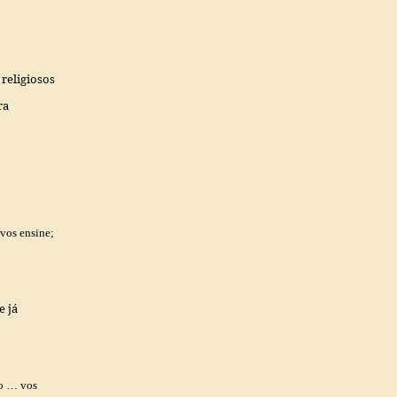
 religiosos
ra
vos ensine;
e já
to … vos