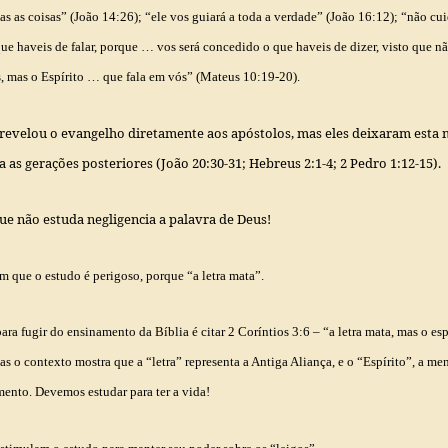
as as coisas”
(João 14:26); “
ele vos guiará a toda a verdade”
(João 16:12); “
não cui
e haveis de falar, porque … vos será concedido o que haveis de dizer, visto que nã
s, mas o Espírito … que fala em vós”
(Mateus 10:19-20).
 revelou o evangelho diretamente aos apóstolos, mas eles deixaram est
a as gerações posteriores (João 20:30-31; Hebreus 2:1-4; 2 Pedro 1:12-15).
ue não estuda negligencia a palavra de Deus!
m que o estudo é perigoso, porque “a letra mata”
.
ara fugir do ensinamento da Bíblia é citar 2 Coríntios 3:6 – “
a letra mata, mas o esp
as o contexto mostra que a “letra” representa a Antiga Aliança, e o “Espírito”, a m
ento. Devemos estudar para ter a vida!