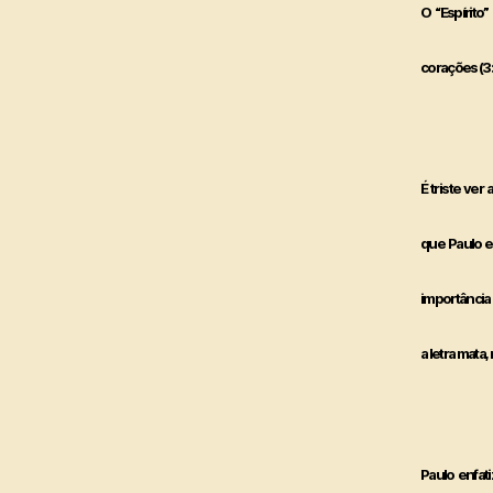
O “Espírito
corações (3:
É triste ve
que Paulo e
importância 
a letra mata
Paulo enfati