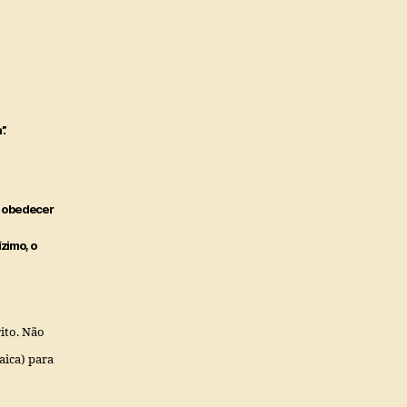
.
e obedecer
zimo, o
ito. Não
aica) para