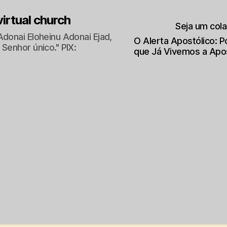
 virtual church
Seja um col
Adonai Eloheinu Adonai Ejad,
O Alerta Apostólico: 
Senhor único." PIX:
que Já Vivemos a Apo