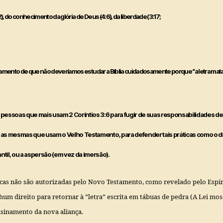
), do conhecimento da glória de Deus (4:6), da liberdade (3:17;
mento de que não deveríamos estudar a Bíblia cuidadosamente porque “a letra mata”
essoas que mais usam 2 Coríntios 3:6 para fugir de suas responsabilidades d
o as mesmas que usam o Velho Testamento, para defender tais práticas como o dí
ntil, ou a aspersão (em vez da imersão).
icas não são autorizadas pelo Novo Testamento, como revelado pelo Espír
um direito para retornar à “letra” escrita em tábuas de pedra (A Lei mos
nsinamento da nova aliança.