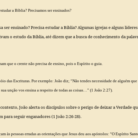
estudar a Bíblia? Precisamos ser ensinados?
a ser ensinado? Precisa estudar a Bíblia? Algumas igrejas e alguns líderes
ivam o estudo da Bíblia, até dizem que a busca de conhecimento da palav
am que o crente não precisa de ensino, pois o Espírito o guia
.
io das Escrituras. Por exemplo: João diz; “
Não tendes necessidade de alguém que 
 sua unção vos ensina a respeito de todas as coisas…”
(1 João 2:27).
contexto, João alerta os discípulos sobre o perigo de deixar a Verdade qu
 para seguir enganadores (1 João 2:26-28).
am às pessoas erradas as orientações que Jesus deu aos apóstolos: “
O Espírito San