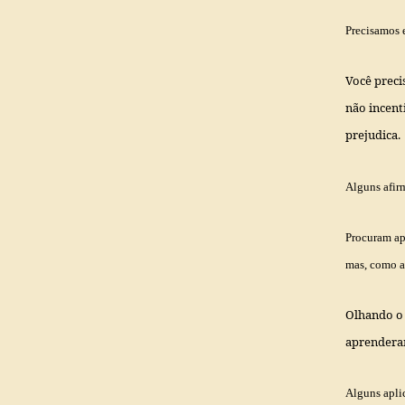
Precisamos 
Você precis
não incent
prejudica.
Alguns afirm
Procuram apó
mas, como a
Olhando o 
aprenderam
Alguns aplic