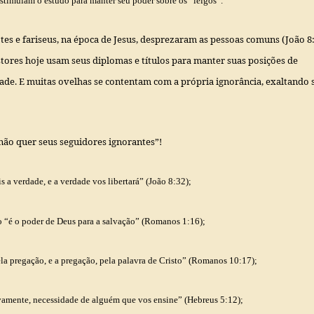
stimulam o estudo para manter seu poder sobre os “leigos”
.
tes e fariseus, na época de Jesus, desprezaram as pessoas comuns (João 8:
tores hoje usam seus diplomas e títulos para manter suas posições de
ade. E muitas ovelhas se contentam com a própria ignorância, exaltando 
não quer seus seguidores ignorantes”!
s a verdade, e a verdade vos libertará”
(João 8:32);
 “
é o poder de Deus para a salvação”
(Romanos 1:16);
la pregação, e a pregação, pela palavra de Cristo”
(Romanos 10:17);
vamente, necessidade de alguém que vos ensine”
(Hebreus 5:12);