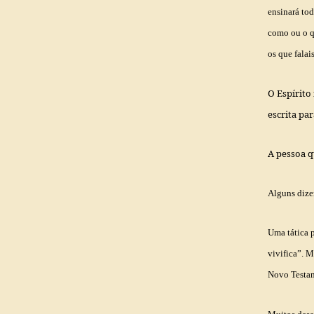
ensinará tod
como ou o qu
os que falai
O Espírito
escrita par
A pessoa q
Alguns dize
Uma tática p
vivifica”
. M
Novo Testam