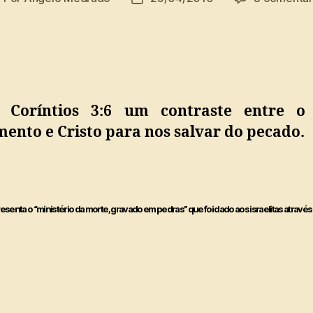
o
de
ost
publicação
Coríntios 3:6 um contraste entre o
ento e Cristo para nos salvar do pecado.
presenta o “ministério da morte, gravado em pedras” que foi dado aos israelitas atravé