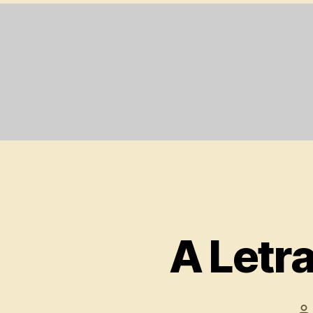
A Letr
A