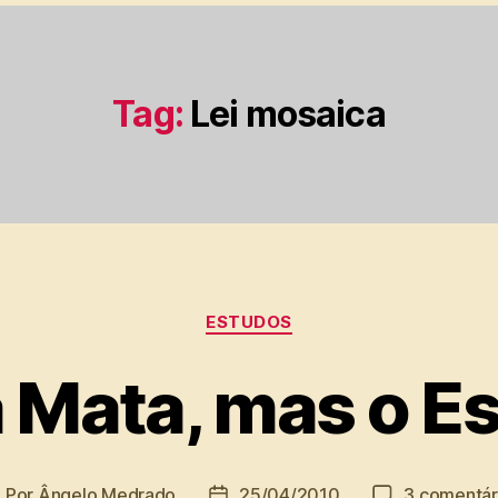
Tag:
Lei mosaica
Categorias
ESTUDOS
a Mata, mas o Es
Por
Ângelo Medrado
25/04/2010
3 comentár
utor
Data