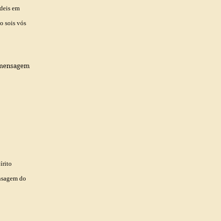
deis em
o sois vós
a mensagem
írito
ensagem do