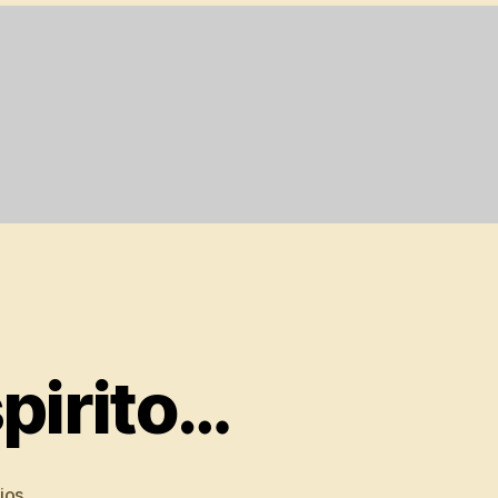
pirito…
em
ios