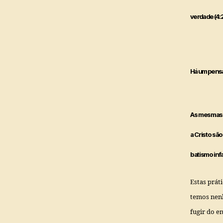
verdade (4:2
Há um pensa
As mesmas p
a Cristo sã
batismo infa
Estas prát
temos nenh
fugir do e