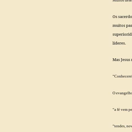
Muitos dese
Os sacerdo
muitos pas
superiorid
líderes.
Mas Jesus 
“
Conhecerei
O evangelho
“
a fé vem pe
“
tendes, no