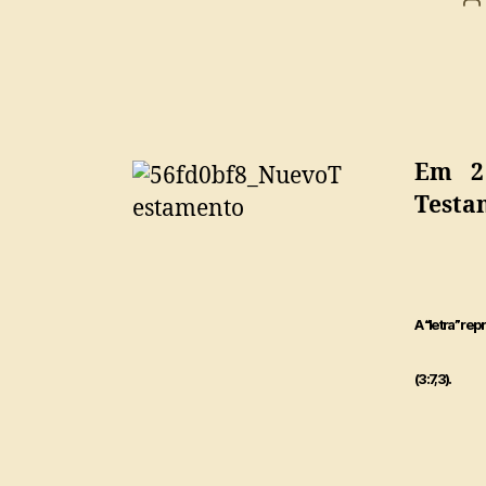
d
p
Em 2 
Testam
A “letra” re
(3:7,3).