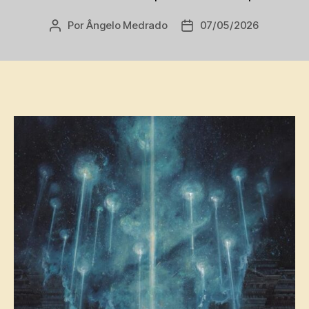
Por
Ângelo Medrado
07/05/2026
Autor
Data
do
de
post
publicação