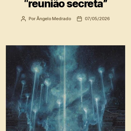
“reunião secreta”
Por
Ângelo Medrado
07/05/2026
Autor
Data
do
de
post
publicação