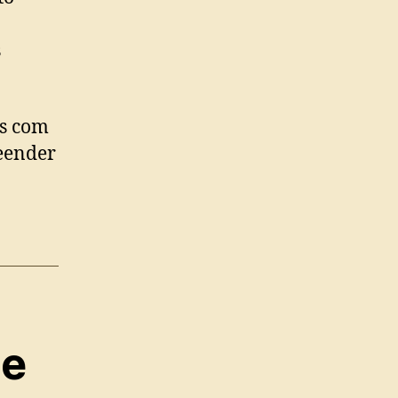
s
as com
reender
 e