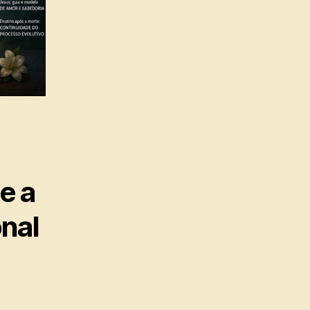
e a
onal