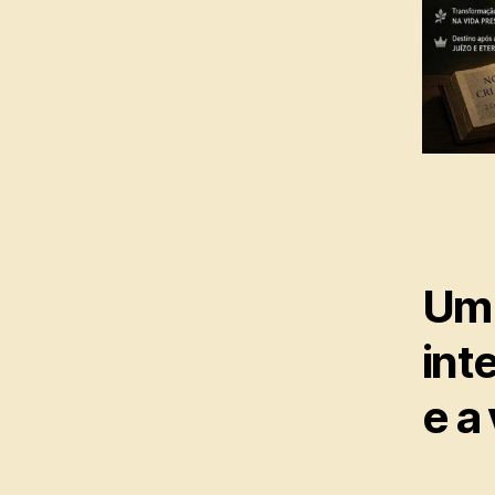
Um 
int
e a