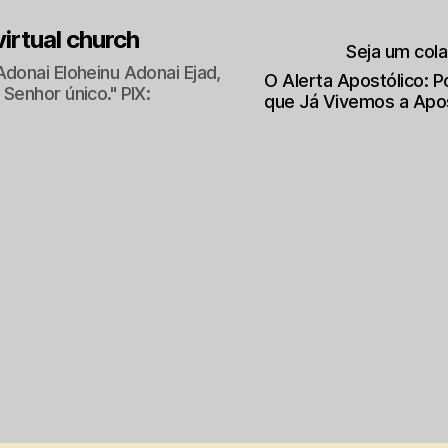
 virtual church
Seja um col
Adonai Eloheinu Adonai Ejad,
O Alerta Apostólico: 
Senhor único." PIX:
que Já Vivemos a Apo