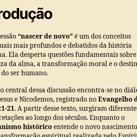
trodução
ressão
“nascer de novo”
é um dos conceitos
tuais mais profundos e debatidos da história
. Ela desperta questões fundamentais sobre
za da alma, a transformação moral e o desti
 do ser humano.
o central dessa discussão encontra-se no diá
Jesus e Nicodemos, registrado no
Evangelho 
:1-21
. A partir desse texto, surgiram diferente
retações ao longo dos séculos. Enquanto o
anismo histórico
entende o novo nasciment
ansformação espiritual realizada pelo Espíri