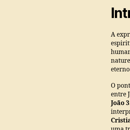
In
A exp
espiri
humana
nature
eterno
O pont
entre 
João 3
interp
Cristi
uma tr