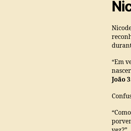
Ni
Nicode
reconh
durant
“Em ve
nascer
João 3
Confus
“Como 
porven
vez?”