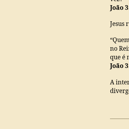
João 3
Jesus 
“Quem 
no Rei
que é 
João 3
A inte
diverg