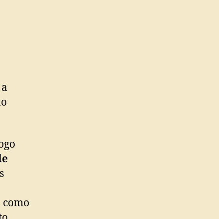
 a
no
logo
de
s
o como
to