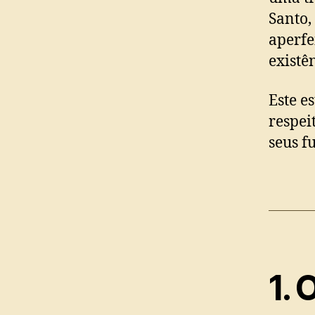
Santo,
aperfe
existê
Este e
respei
seus f
1. 