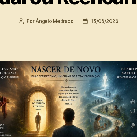
Por
Ângelo Medrado
15/06/2026
Autor
Data
do
de
post
publicação