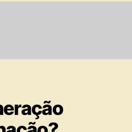
neração
rnação?