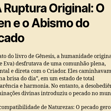
A Ruptura Original: O
en e o Abismo do
cado
ato do livro de Gênesis, a humanidade origin
e Eva) desfrutava de uma comunhão plena,
ntal e direta com o Criador. Eles caminhava
na brisa do dia”, em um estado de total
arência e harmonia. No entanto, a desobediê
inações divinas introduziu o pecado no mun
compatibilidade de Naturezas: O pecado ger