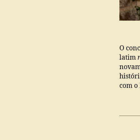
O conc
latim
novame
histór
com o 