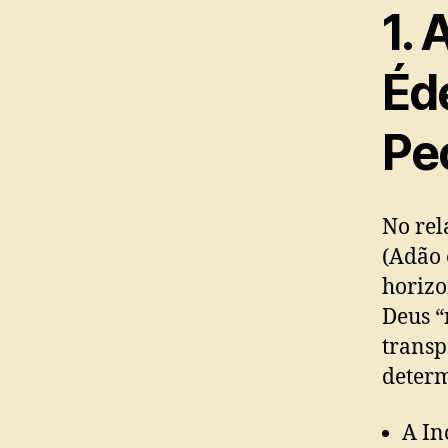
1. 
Éd
Pe
No rel
(Adão 
horizo
Deus “
transp
determ
A In