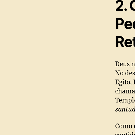
2.
Pe
Re
Deus n
No des
Egito,
chamad
Templo
santuá
Como o