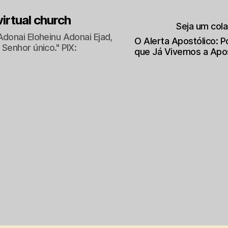
 virtual church
Seja um col
Adonai Eloheinu Adonai Ejad,
O Alerta Apostólico: 
Senhor único." PIX:
que Já Vivemos a Apo