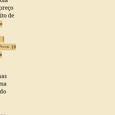
ola
preço
ito de
o
 │
└──> [O
e
nas
sma
 do