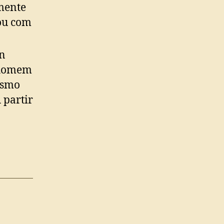
amente
 ou com
en
 homem
ismo
 partir