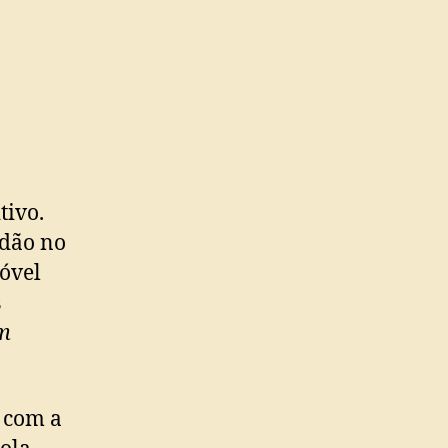
tivo.
idão no
óvel
s
um
 com a