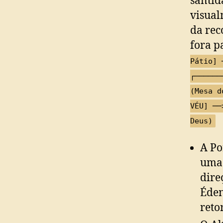
santid
visual
da rec
fora p
Pátio] 
┌──────
(Mesa d
VÉU] ──
Deus)
A Po
uma 
dire
Éden
reto