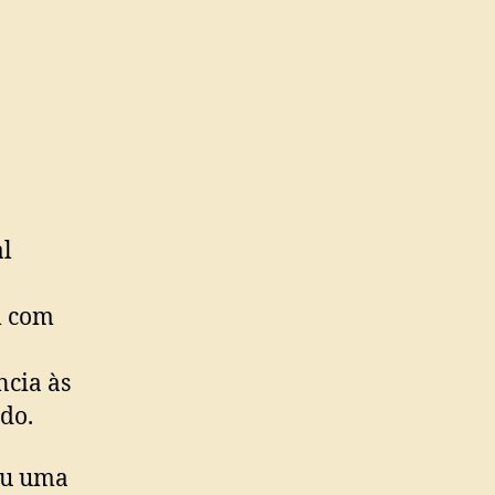
al
m com
ncia às
do.
ou uma