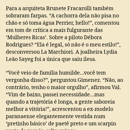
Para a arquiteta Brunete Fracarolli também
sobraram farpas. “A cachorra dela não pisa no
chão e só toma água Perrier, hello!”, comentou
em tom de crítica a mais fulgurante das
‘Mulheres Ricas’. Sobre a piloto Débora
Rodrigues? “Ela é legal, só não é o meu estilo!”,
desconversou La Marchiori. A joalheira Lydia
Leão Sayeg foi a única que saiu ilesa.
“Você veio de família humilde…você tem
vergonha disso?”, perguntou Gimenez. “Não, ao
contrário, tenho o maior orgulho”, afirmou Val.
“Vim de baixo, passei necessidade…mas
quando a trajetória é longa, a gente saboreia
melhor a vitória!”, acrescentou a ex-modelo
paranaense elegantemente vestida num
‘pretinho básico’ de paetê preto e um scarpin