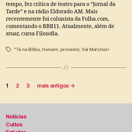
tempo, fez crítica de teatro para o “Jornal da
Tarde” e na rádio Eldorado AM. Mais
recentemente foi colunista da Folha.com,
comentando o BBB11. Atualmente, além de
atuar, cursa Filosofia.
"Tá na Bíblia
,
Homem
,
provedor
,
Val Marchiori
Tags
Paginação
1
2
3
mais antigos
→
de
posts
Noticias
Cultos