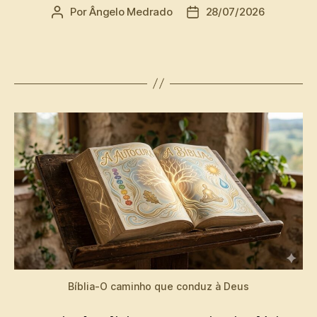
Por
Ângelo Medrado
28/07/2026
Autor
Data
do
de
post
publicação
Bíblia-O caminho que conduz à Deus