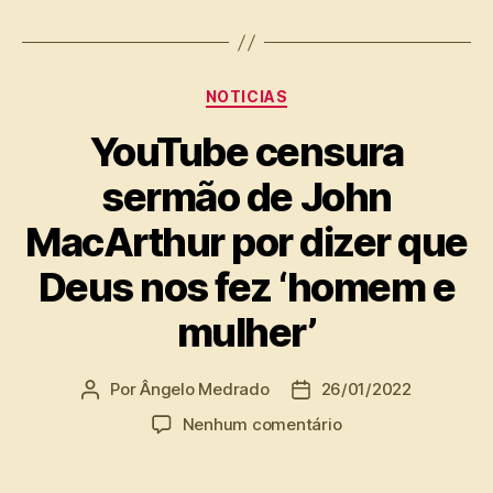
Categorias
NOTICIAS
YouTube censura
sermão de John
MacArthur por dizer que
Deus nos fez ‘homem e
mulher’
Por
Ângelo Medrado
26/01/2022
Autor
Data
do
de
em
Nenhum comentário
post
publicação
YouTube
censura