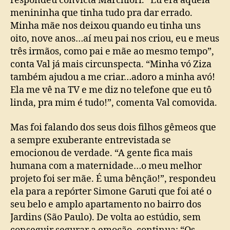
respondeu convicta Marchiori. “Eu era aquela
menininha que tinha tudo pra dar errado.
Minha mãe nos deixou quando eu tinha uns
oito, nove anos…aí meu pai nos criou, eu e meus
três irmãos, como pai e mãe ao mesmo tempo”,
conta Val já mais circunspecta. “Minha vó Ziza
também ajudou a me criar…adoro a minha avó!
Ela me vê na TV e me diz no telefone que eu tô
linda, pra mim é tudo!”, comenta Val comovida.
Mas foi falando dos seus dois filhos gêmeos que
a sempre exuberante entrevistada se
emocionou de verdade. “A gente fica mais
humana com a maternidade…o meu melhor
projeto foi ser mãe. É uma bênção!”, respondeu
ela para a repórter Simone Garuti que foi até o
seu belo e amplo apartamento no bairro dos
Jardins (São Paulo). De volta ao estúdio, sem