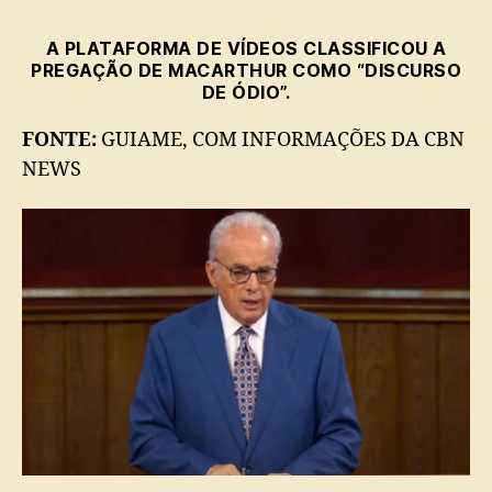
sermão
de
A PLATAFORMA DE VÍDEOS CLASSIFICOU A
John
PREGAÇÃO DE MACARTHUR COMO “DISCURSO
MacArthur
DE ÓDIO”.
por
dizer
FONTE:
GUIAME, COM INFORMAÇÕES DA CBN
que
NEWS
Deus
nos
fez
‘homem
e
mulher’