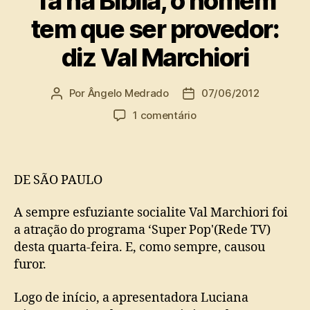
Tá na Bíblia, o homem
tem que ser provedor:
diz Val Marchiori
Por
Ângelo Medrado
07/06/2012
Autor
Data
do
de
em
1 comentário
post
publicação
Tá
na
Bíblia,
o
DE SÃO PAULO
homem
tem
A sempre esfuziante socialite Val Marchiori foi
que
a atração do programa ‘Super Pop'(Rede TV)
ser
desta quarta-feira. E, como sempre, causou
provedor:
furor.
diz
Val
Logo de início, a apresentadora Luciana
Marchiori