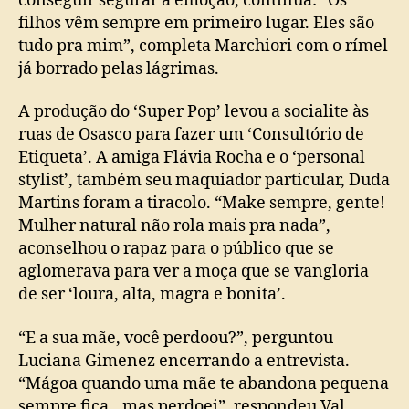
conseguir segurar a emoção, continua: “Os
filhos vêm sempre em primeiro lugar. Eles são
tudo pra mim”, completa Marchiori com o rímel
já borrado pelas lágrimas.
A produção do ‘Super Pop’ levou a socialite às
ruas de Osasco para fazer um ‘Consultório de
Etiqueta’. A amiga Flávia Rocha e o ‘personal
stylist’, também seu maquiador particular, Duda
Martins foram a tiracolo. “Make sempre, gente!
Mulher natural não rola mais pra nada”,
aconselhou o rapaz para o público que se
aglomerava para ver a moça que se vangloria
de ser ‘loura, alta, magra e bonita’.
“E a sua mãe, você perdoou?”, perguntou
Luciana Gimenez encerrando a entrevista.
“Mágoa quando uma mãe te abandona pequena
sempre fica…mas perdoei”, respondeu Val