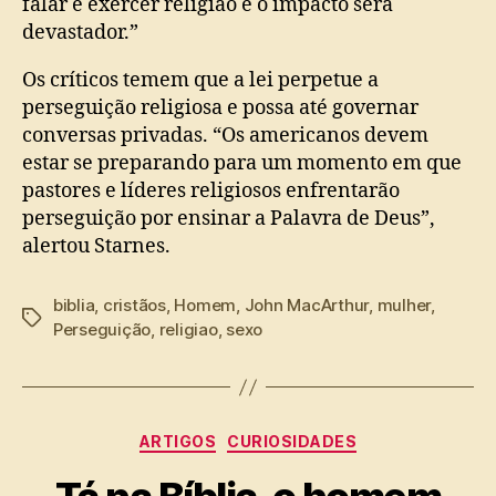
falar e exercer religião e o impacto será
devastador.”
Os críticos temem que a lei perpetue a
perseguição religiosa e possa até governar
conversas privadas. “Os americanos devem
estar se preparando para um momento em que
pastores e líderes religiosos enfrentarão
perseguição por ensinar a Palavra de Deus”,
alertou Starnes.
biblia
,
cristãos
,
Homem
,
John MacArthur
,
mulher
,
Tags
Perseguição
,
religiao
,
sexo
Categorias
ARTIGOS
CURIOSIDADES