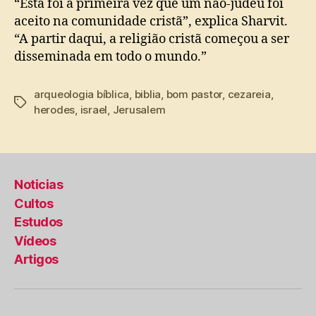
“Esta foi a primeira vez que um não-judeu foi
aceito na comunidade cristã”, explica Sharvit.
“A partir daqui, a religião cristã começou a ser
disseminada em todo o mundo.”
arqueologia bíblica
,
biblia
,
bom pastor
,
cezareia
,
Tags
herodes
,
israel
,
Jerusalem
Noticias
Cultos
Estudos
Vídeos
Artigos