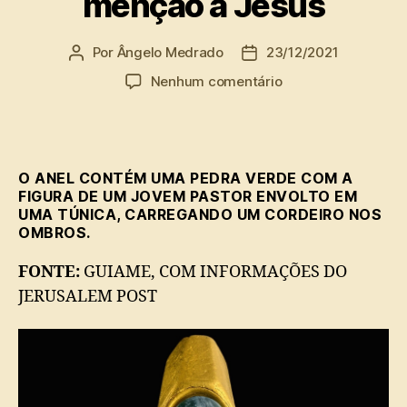
menção a Jesus
Por
Ângelo Medrado
23/12/2021
Autor
Data
do
de
em
Nenhum comentário
post
publicação
É
encontrado
em
Cesareia
O ANEL CONTÉM UMA PEDRA VERDE COM A
anel
FIGURA DE UM JOVEM PASTOR ENVOLTO EM
com
UMA TÚNICA, CARREGANDO UM CORDEIRO NOS
figura
OMBROS.
do
“Bom
FONTE:
GUIAME, COM INFORMAÇÕES DO
Pastor”,
JERUSALEM POST
que
faz
menção
a
Jesus