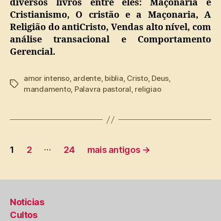
diversos livros entre eles: Maçonaria e
Cristianismo, O cristão e a Maçonaria, A
Religião do antiCristo, Vendas alto nível, com
análise transacional e Comportamento
Gerencial.
amor intenso
,
ardente
,
biblia
,
Cristo
,
Deus
,
Tags
mandamento
,
Palavra pastoral
,
religiao
Paginação
…
1
2
24
mais antigos
→
de
posts
Noticias
Cultos