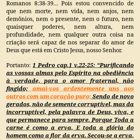
Romanos 8:38-39… Pois estou convencido de
que nem morte, nem vida, nem anjos, nem
demônios, nem o presente, nem o futuro, nem
quaisquer poderes, nem altura, nem
profundidade, nem qualquer outra coisa na
criação será capaz de nos separar do amor de
Deus que está em Cristo Jesus, nosso Senhor.
Portanto:
1 Pedro cap.1 v.22-25: “Purificando
as vossas almas pelo Espírito na obediência
à verdade, para o amor fraternal, não
fingido;
amai-vos ardentemente uns aos
outros com um coração puro;
Sendo de novo
gerados, não de semente corruptível, mas da
incorruptível, pela palavra de Deus, viva, e
que permanece para sempre. Porque Toda a
carne é como a erva, E toda a glória do
homem como a flor da erva. Secou-se a erva,