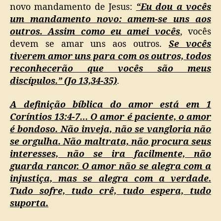
novo mandamento de Jesus:
“Eu dou a vocês
um mandamento novo: amem-se uns aos
outros. Assim como eu amei vocês
, vocês
devem se amar uns aos outros.
Se vocês
tiverem amor uns para com os outros, todos
reconhecerão que vocês são meus
discípulos.” (Jo 13,34-35)
.
A definição bíblica do amor está em 1
Coríntios 13:4-7… O amor é paciente, o amor
é bondoso. Não inveja, não se vangloria não
se orgulha. Não maltrata, não procura seus
interesses, não se ira facilmente, não
guarda rancor. O amor não se alegra com a
injustiça, mas se alegra com a verdade.
Tudo sofre, tudo crê, tudo espera, tudo
suporta.