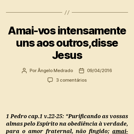
Amai-vos intensamente
uns aos outros,disse
Jesus
Por
Ângelo Medrado
09/04/2016
Autor
Data
do
de
em
3 comentários
post
publicação
Amai-
vos
intensamente
uns
aos
1 Pedro cap.1 v.22-25: “Purificando as vossas
outros,disse
almas pelo Espírito na obediência à verdade,
Jesus
para o amor fraternal, não fingido;
amai-