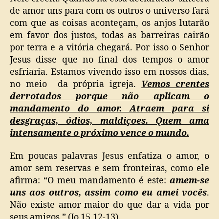
de amor uns para com os outros o universo fará
com que as coisas aconteçam, os anjos lutarão
em favor dos justos, todas as barreiras cairão
por terra e a vitória chegará. Por isso o Senhor
Jesus disse que no final dos tempos o amor
esfriaria. Estamos vivendo isso em nossos dias,
no meio da própria igreja.
Vemos crentes
derrotados porque não aplicam o
mandamento do amor. Atraem para si
desgraças, ódios, maldiçoes. Quem ama
intensamente o próximo vence o mundo.
Em poucas palavras Jesus enfatiza o amor, o
amor sem reservas e sem fronteiras, como ele
afirma: “O meu mandamento é este:
amem-se
uns aos outros, assim como eu amei vocês
.
Não existe amor maior do que dar a vida por
seus amigos.” (Jo 15,12-13).