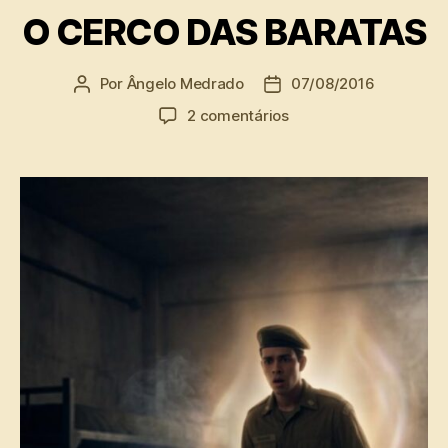
O CERCO DAS BARATAS
Por
Ângelo Medrado
07/08/2016
Autor
Data
do
de
em
2 comentários
post
publicação
O
CERCO
DAS
BARATAS