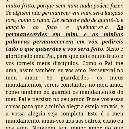
muito fruto; porque sem mim nada podeis fazer.
Se alguém não permanecer em mim será lançado
fora, como o ramo. Ele secará e hão de ajuntá-lo e
lançá-lo ao fogo, e queimar-se-á.
Se
permanecerdes em mim, e as minhas
palavras permanecerem em vós, pedireis
tudo o que quiserdes e vos será feito
. Nisto é
glorificado meu Pai, para que deis muito fruto e
vos torneis meus discípulos. Como o Pai me
ama, assim também eu vos amo. Perseverai no
meu amor. Se guardardes os meus
mandamentos, sereis constantes no meu amor,
como também eu guardei os mandamentos de
meu Pai e persisto no seu amor. Disse-vos essas
coisas para que a minha alegria esteja em vós, e
a vossa alegria seja completa. Este é o meu
mandamento: amai-vos uns aos outros, como eu
vos amo. Ninguém tem maior amor do que