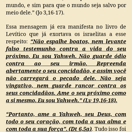
mundo, e sim para que o mundo seja salvo por
meio dele.” (Jo 3,16-17).
Essa mensagem já era manifesta no livro de
Levítico que já exortava os israelitas a esse
respeito:
“Não espalhe boatos, nem levante
falso testemunho contra a vida do seu
próximo. Eu sou Yahweh. Não guarde ódio
contra ao seu irmão. Repreenda
abertamente o seu concidadão, e assim você
não carregará o pecado dele. Não seja
vingativo, nem guarde rancor contra os
seus concidadãos. Ame o seu próximo como
a si mesmo. Eu sou Yahweh.” (Lv 19,16-18).
“Portanto, ame a Yahweh, seu Deus,
com
todo o seu coração, com toda a sua alma e
com toda a sua força”. (Dt 6,5a)
.
Tudo isso foi