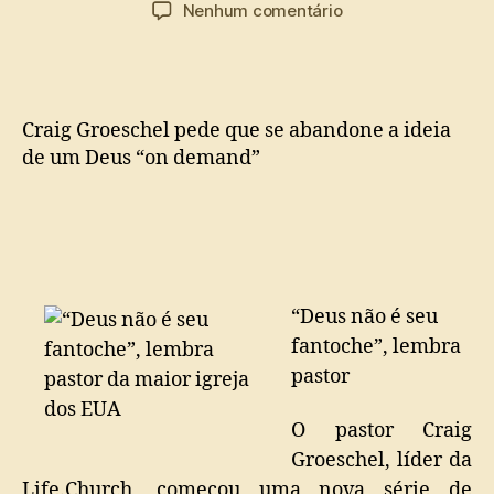
do
de
em
Nenhum comentário
post
publicação
“Deus
não
é
seu
Craig Groeschel pede que se abandone a ideia
fantoche”,
lembra
de um Deus “on demand”
pastor
da
maior
igreja
dos
EUA
“Deus não é seu
fantoche”, lembra
pastor
O pastor Craig
Groeschel, líder da
Life.Church, começou uma nova série de